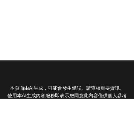
本頁面由AI生成，可能會發生錯誤。請查核重要資訊。
使用本AI生成內容服務即表示您同意此內容僅供個人參考
非商業用途，任何轉載分享皆不得違反法律或侵犯智慧財
產權，且您了解輸出內容可能不準確，所有爭議東森娛樂
保有最終解釋權