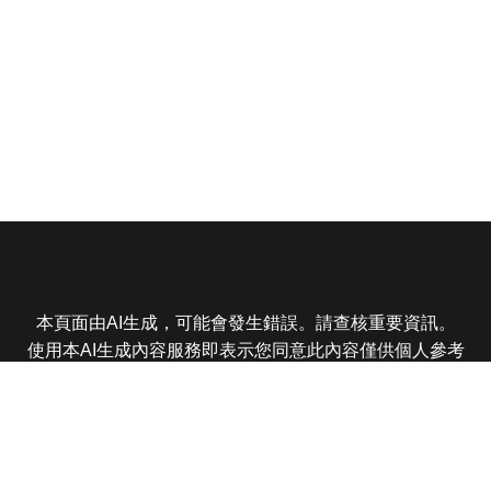
本頁面由AI生成，可能會發生錯誤。請查核重要資訊。
使用本AI生成內容服務即表示您同意此內容僅供個人參考
非商業用途，任何轉載分享皆不得違反法律或侵犯智慧財
產權，且您了解輸出內容可能不準確，所有爭議東森娛樂
保有最終解釋權