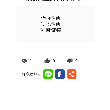
有幫助
沒幫助
回報問題
1
0
0
分享給好友