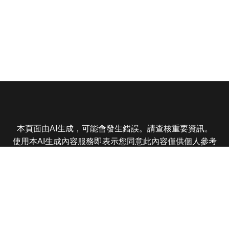
本頁面由AI生成，可能會發生錯誤。請查核重要資訊。
使用本AI生成內容服務即表示您同意此內容僅供個人參考
非商業用途，任何轉載分享皆不得違反法律或侵犯智慧財
產權，且您了解輸出內容可能不準確，所有爭議東森娛樂
保有最終解釋權
東森電視 版權所有 © 2025 EBC All Rights Reserved.
|
隱
私權政策