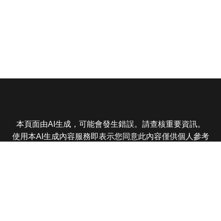
本頁面由AI生成，可能會發生錯誤。請查核重要資訊。
使用本AI生成內容服務即表示您同意此內容僅供個人參考
非商業用途，任何轉載分享皆不得違反法律或侵犯智慧財
產權，且您了解輸出內容可能不準確，所有爭議東森娛樂
保有最終解釋權
東森電視 版權所有 © 2025 EBC All Rights Reserved.
|
隱
私權政策