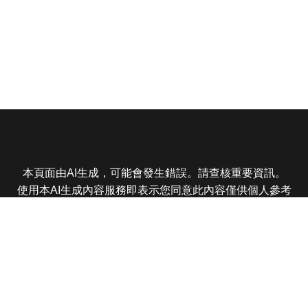
本頁面由AI生成，可能會發生錯誤。請查核重要資訊。
使用本AI生成內容服務即表示您同意此內容僅供個人參考
非商業用途，任何轉載分享皆不得違反法律或侵犯智慧財
產權，且您了解輸出內容可能不準確，所有爭議東森娛樂
保有最終解釋權
東森電視 版權所有 © 2025 EBC All Rights Reserved.
|
隱
私權政策