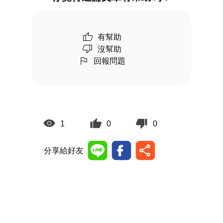
有幫助
沒幫助
回報問題
1
0
0
分享給好友