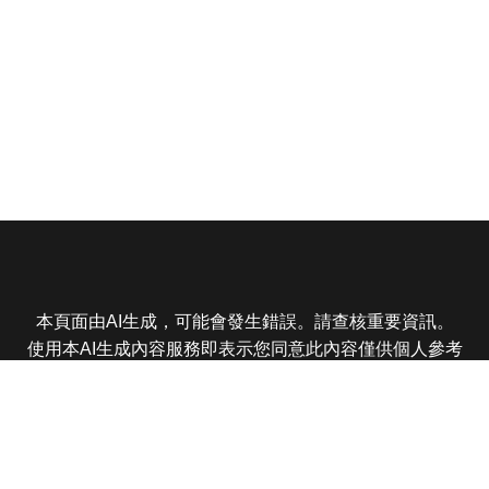
本頁面由AI生成，可能會發生錯誤。請查核重要資訊。
使用本AI生成內容服務即表示您同意此內容僅供個人參考
非商業用途，任何轉載分享皆不得違反法律或侵犯智慧財
產權，且您了解輸出內容可能不準確，所有爭議東森娛樂
保有最終解釋權