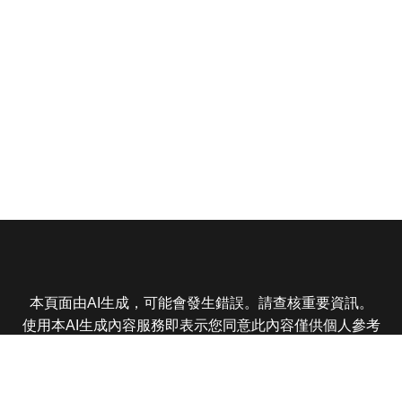
本頁面由AI生成，可能會發生錯誤。請查核重要資訊。
使用本AI生成內容服務即表示您同意此內容僅供個人參考
非商業用途，任何轉載分享皆不得違反法律或侵犯智慧財
產權，且您了解輸出內容可能不準確，所有爭議東森娛樂
保有最終解釋權