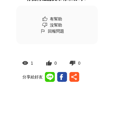
有幫助
沒幫助
回報問題
1
0
0
分享給好友