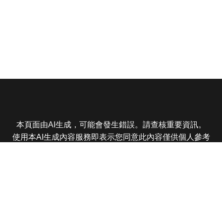
本頁面由AI生成，可能會發生錯誤。請查核重要資訊。
使用本AI生成內容服務即表示您同意此內容僅供個人參考
非商業用途，任何轉載分享皆不得違反法律或侵犯智慧財
產權，且您了解輸出內容可能不準確，所有爭議東森娛樂
保有最終解釋權
東森電視 版權所有 © 2025 EBC All Rights Reserved.
|
隱
私權政策