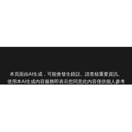
本頁面由AI生成，可能會發生錯誤。請查核重要資訊。
使用本AI生成內容服務即表示您同意此內容僅供個人參考
非商業用途，任何轉載分享皆不得違反法律或侵犯智慧財
產權，且您了解輸出內容可能不準確，所有爭議東森娛樂
保有最終解釋權
東森電視 版權所有 © 2025 EBC All Rights Reserved.
|
隱
私權政策