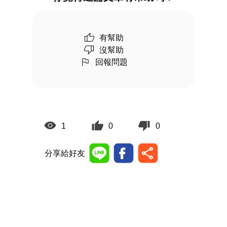
有幫助
沒幫助
回報問題
1
0
0
分享給好友