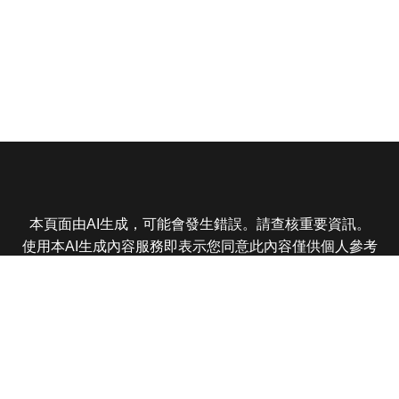
本頁面由AI生成，可能會發生錯誤。請查核重要資訊。
使用本AI生成內容服務即表示您同意此內容僅供個人參考
非商業用途，任何轉載分享皆不得違反法律或侵犯智慧財
產權，且您了解輸出內容可能不準確，所有爭議東森娛樂
保有最終解釋權
東森電視 版權所有 © 2025 EBC All Rights Reserved.
|
隱
私權政策