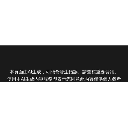
本頁面由AI生成，可能會發生錯誤。請查核重要資訊。
使用本AI生成內容服務即表示您同意此內容僅供個人參考
非商業用途，任何轉載分享皆不得違反法律或侵犯智慧財
產權，且您了解輸出內容可能不準確，所有爭議東森娛樂
保有最終解釋權
東森電視 版權所有 © 2025 EBC All Rights Reserved.
|
隱
私權政策