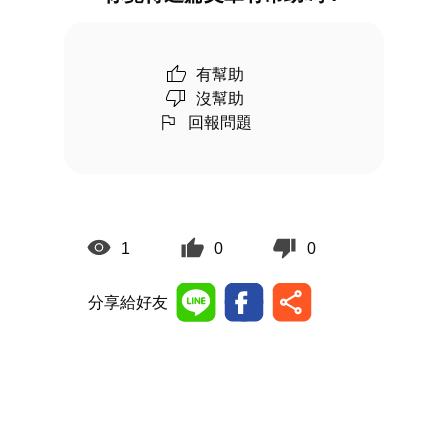
有幫助
沒幫助
回報問題
1
0
0
分享給好友