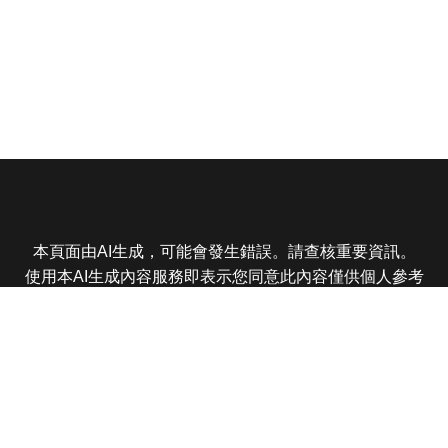
本頁面由AI生成，可能會發生錯誤。請查核重要資訊。
使用本AI生成內容服務即表示您同意此內容僅供個人參考
非商業用途，任何轉載分享皆不得違反法律或侵犯智慧財
產權，且您了解輸出內容可能不準確，所有爭議東森娛樂
保有最終解釋權
東森電視 版權所有 © 2025 EBC All Rights Reserved.
|
隱
私權政策