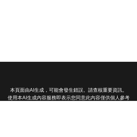
本頁面由AI生成，可能會發生錯誤。請查核重要資訊。
使用本AI生成內容服務即表示您同意此內容僅供個人參考
非商業用途，任何轉載分享皆不得違反法律或侵犯智慧財
產權，且您了解輸出內容可能不準確，所有爭議東森娛樂
保有最終解釋權