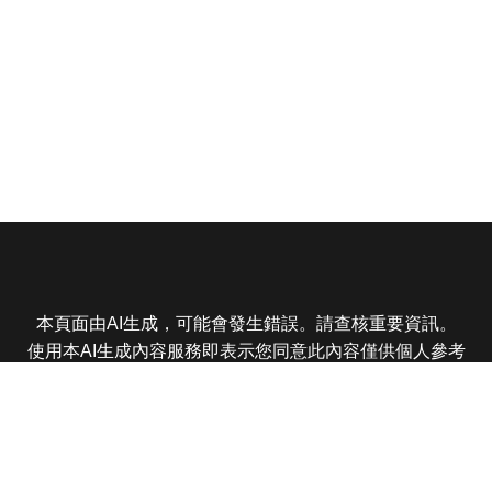
本頁面由AI生成，可能會發生錯誤。請查核重要資訊。
使用本AI生成內容服務即表示您同意此內容僅供個人參考
非商業用途，任何轉載分享皆不得違反法律或侵犯智慧財
產權，且您了解輸出內容可能不準確，所有爭議東森娛樂
保有最終解釋權