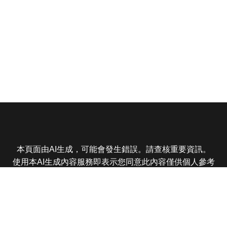
本頁面由AI生成，可能會發生錯誤。請查核重要資訊。
使用本AI生成內容服務即表示您同意此內容僅供個人參考
非商業用途，任何轉載分享皆不得違反法律或侵犯智慧財
產權，且您了解輸出內容可能不準確，所有爭議東森娛樂
保有最終解釋權