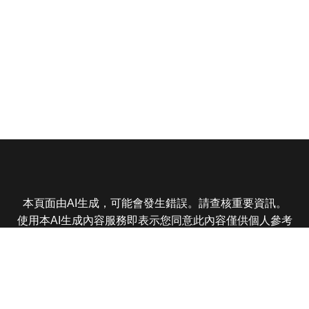
本頁面由AI生成，可能會發生錯誤。請查核重要資訊。
使用本AI生成內容服務即表示您同意此內容僅供個人參考
非商業用途，任何轉載分享皆不得違反法律或侵犯智慧財
產權，且您了解輸出內容可能不準確，所有爭議東森娛樂
保有最終解釋權