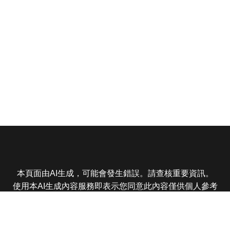
本頁面由AI生成，可能會發生錯誤。請查核重要資訊。
使用本AI生成內容服務即表示您同意此內容僅供個人參考
非商業用途，任何轉載分享皆不得違反法律或侵犯智慧財
產權，且您了解輸出內容可能不準確，所有爭議東森娛樂
保有最終解釋權