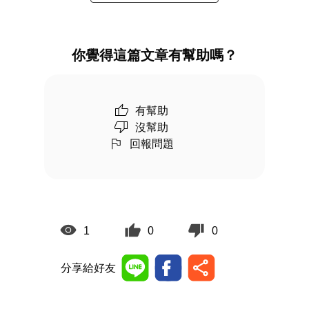
你覺得這篇文章有幫助嗎？
有幫助
沒幫助
回報問題
1
0
0
分享給好友