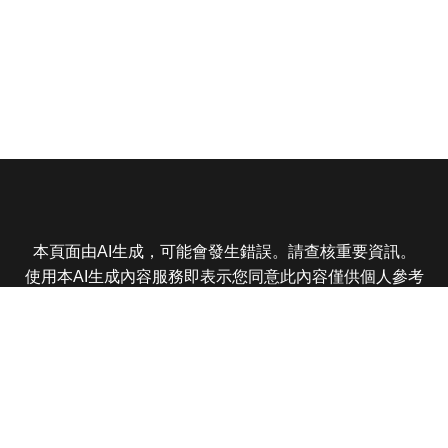
本頁面由AI生成，可能會發生錯誤。請查核重要資訊。
使用本AI生成內容服務即表示您同意此內容僅供個人參考
非商業用途，任何轉載分享皆不得違反法律或侵犯智慧財
產權，且您了解輸出內容可能不準確，所有爭議東森娛樂
保有最終解釋權
東森電視 版權所有 © 2025 EBC All Rights Reserved.
|
隱
私權政策