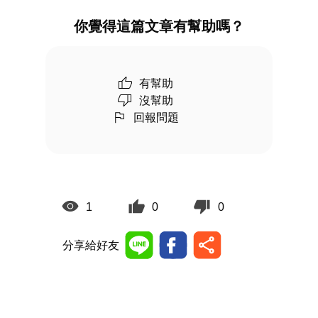
你覺得這篇文章有幫助嗎？
有幫助
沒幫助
回報問題
1
0
0
分享給好友