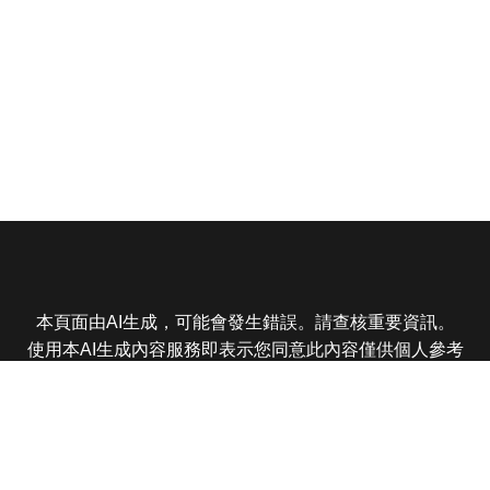
本頁面由AI生成，可能會發生錯誤。請查核重要資訊。
使用本AI生成內容服務即表示您同意此內容僅供個人參考
非商業用途，任何轉載分享皆不得違反法律或侵犯智慧財
產權，且您了解輸出內容可能不準確，所有爭議東森娛樂
保有最終解釋權