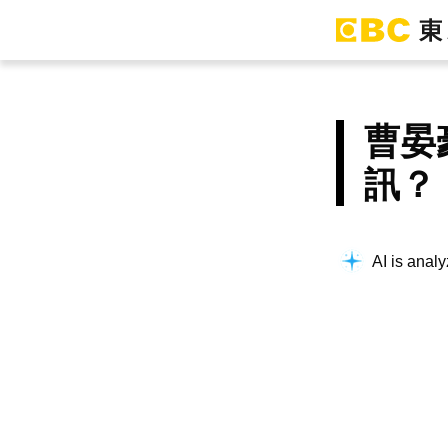
曹晏
訊？
AI is analy