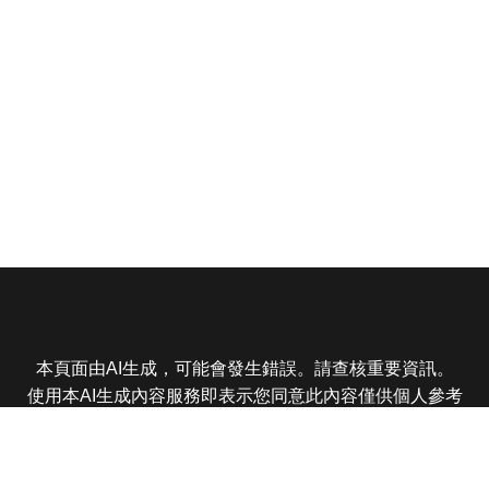
本頁面由AI生成，可能會發生錯誤。請查核重要資訊。
使用本AI生成內容服務即表示您同意此內容僅供個人參考
非商業用途，任何轉載分享皆不得違反法律或侵犯智慧財
產權，且您了解輸出內容可能不準確，所有爭議東森娛樂
保有最終解釋權