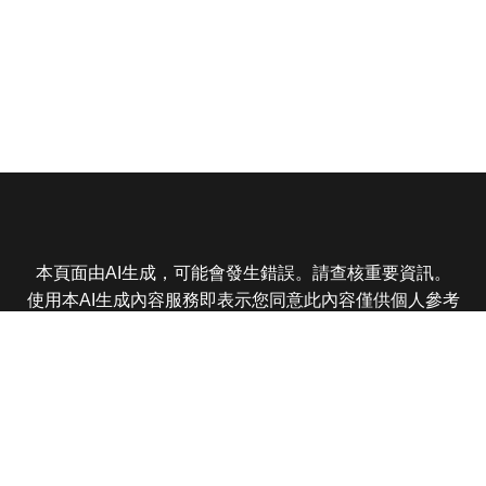
本頁面由AI生成，可能會發生錯誤。請查核重要資訊。
使用本AI生成內容服務即表示您同意此內容僅供個人參考
非商業用途，任何轉載分享皆不得違反法律或侵犯智慧財
產權，且您了解輸出內容可能不準確，所有爭議東森娛樂
保有最終解釋權
東森電視 版權所有 © 2025 EBC All Rights Reserved.
|
隱
私權政策