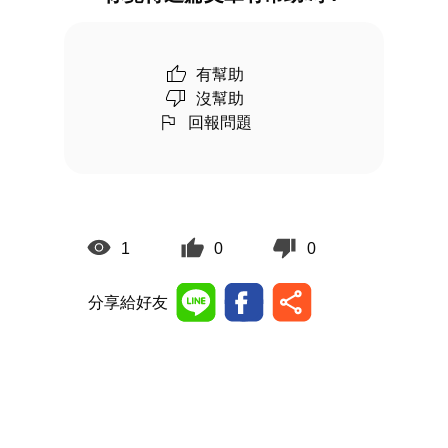
有幫助
沒幫助
回報問題
1
0
0
分享給好友