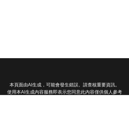
本頁面由AI生成，可能會發生錯誤。請查核重要資訊。
使用本AI生成內容服務即表示您同意此內容僅供個人參考
非商業用途，任何轉載分享皆不得違反法律或侵犯智慧財
產權，且您了解輸出內容可能不準確，所有爭議東森娛樂
保有最終解釋權