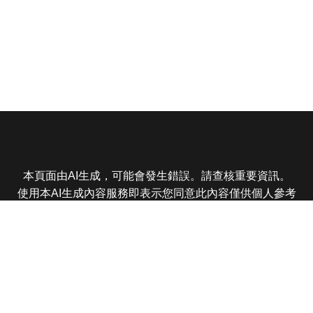
本頁面由AI生成，可能會發生錯誤。請查核重要資訊。
使用本AI生成內容服務即表示您同意此內容僅供個人參考
非商業用途，任何轉載分享皆不得違反法律或侵犯智慧財
產權，且您了解輸出內容可能不準確，所有爭議東森娛樂
保有最終解釋權
東森電視 版權所有 © 2025 EBC All Rights Reserved.
|
隱
私權政策