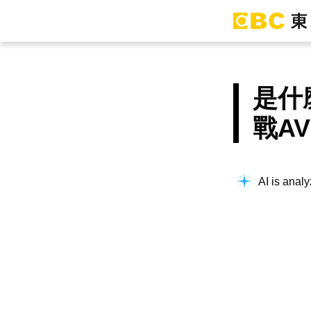
是什
戰A
AI is analy