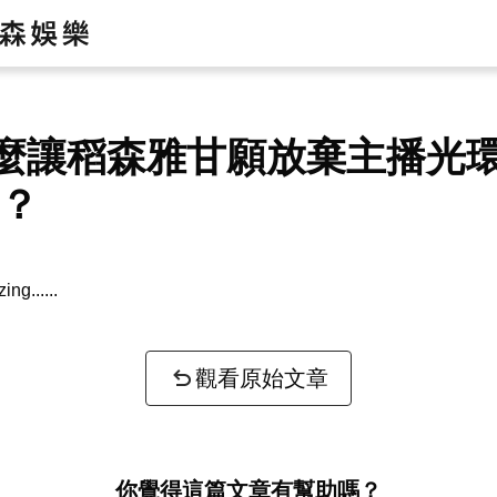
麼讓稻森雅甘願放棄主播光
V？
zing...
觀看原始文章
你覺得這篇文章有幫助嗎？