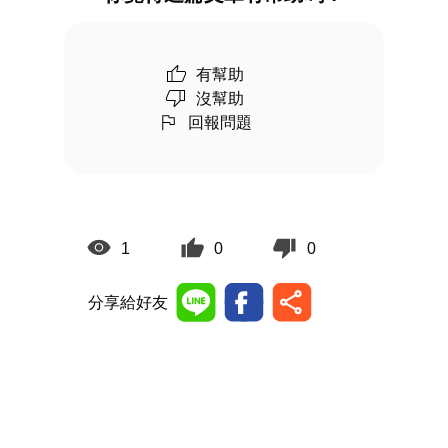
有幫助
沒幫助
回報問題
1
0
0
分享給好友