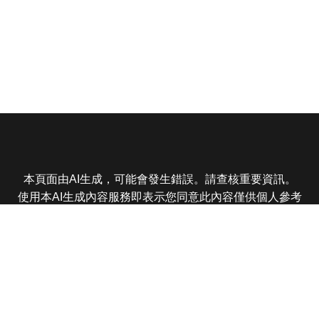
本頁面由AI生成，可能會發生錯誤。請查核重要資訊。
使用本AI生成內容服務即表示您同意此內容僅供個人參考
非商業用途，任何轉載分享皆不得違反法律或侵犯智慧財
產權，且您了解輸出內容可能不準確，所有爭議東森娛樂
保有最終解釋權
東森電視 版權所有 © 2025 EBC All Rights Reserved.
|
隱
私權政策