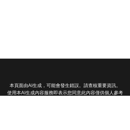
本頁面由AI生成，可能會發生錯誤。請查核重要資訊。
使用本AI生成內容服務即表示您同意此內容僅供個人參考
非商業用途，任何轉載分享皆不得違反法律或侵犯智慧財
產權，且您了解輸出內容可能不準確，所有爭議東森娛樂
保有最終解釋權