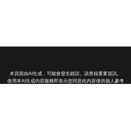
本頁面由AI生成，可能會發生錯誤。請查核重要資訊。
使用本AI生成內容服務即表示您同意此內容僅供個人參考
非商業用途，任何轉載分享皆不得違反法律或侵犯智慧財
產權，且您了解輸出內容可能不準確，所有爭議東森娛樂
保有最終解釋權
東森電視 版權所有 © 2025 EBC All Rights Reserved.
|
隱
私權政策