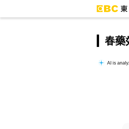
春藥
AI is analy