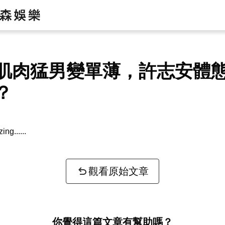
肌肉猛男變單薄，許志安體
？
zing...
觀看原始文章
你覺得這篇文章有幫助嗎？