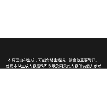
本頁面由AI生成，可能會發生錯誤。請查核重要資訊。
使用本AI生成內容服務即表示您同意此內容僅供個人參考
非商業用途，任何轉載分享皆不得違反法律或侵犯智慧財
產權，且您了解輸出內容可能不準確，所有爭議東森娛樂
保有最終解釋權
東森電視 版權所有 © 2025 EBC All Rights Reserved.
|
隱
私權政策