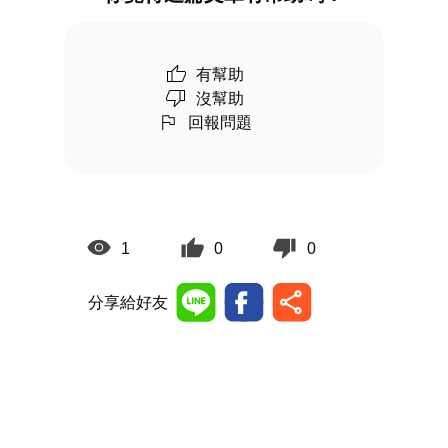
有幫助
沒幫助
回報問題
1
0
0
分享給好友