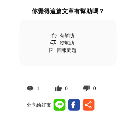
你覺得這篇文章有幫助嗎？
有幫助
沒幫助
回報問題
1
0
0
分享給好友