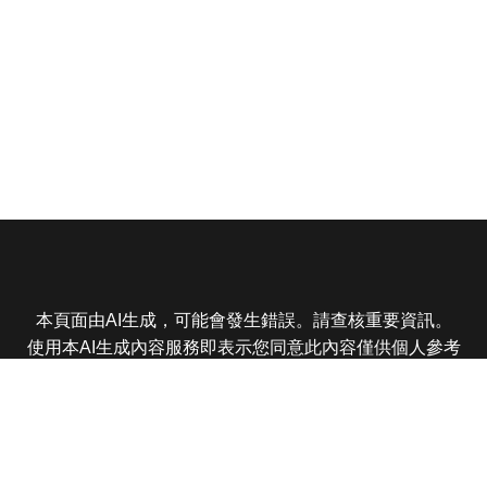
本頁面由AI生成，可能會發生錯誤。請查核重要資訊。
使用本AI生成內容服務即表示您同意此內容僅供個人參考
非商業用途，任何轉載分享皆不得違反法律或侵犯智慧財
產權，且您了解輸出內容可能不準確，所有爭議東森娛樂
保有最終解釋權