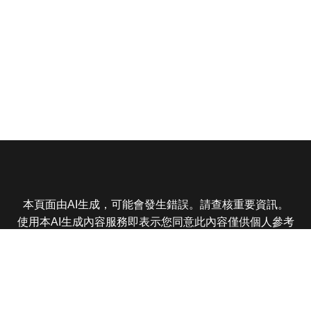
本頁面由AI生成，可能會發生錯誤。請查核重要資訊。
使用本AI生成內容服務即表示您同意此內容僅供個人參考
非商業用途，任何轉載分享皆不得違反法律或侵犯智慧財
產權，且您了解輸出內容可能不準確，所有爭議東森娛樂
保有最終解釋權