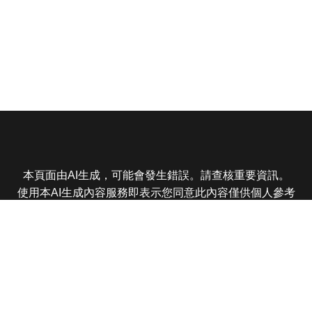
本頁面由AI生成，可能會發生錯誤。請查核重要資訊。
使用本AI生成內容服務即表示您同意此內容僅供個人參考
非商業用途，任何轉載分享皆不得違反法律或侵犯智慧財
產權，且您了解輸出內容可能不準確，所有爭議東森娛樂
保有最終解釋權
東森電視 版權所有 © 2025 EBC All Rights Reserved.
|
隱
私權政策