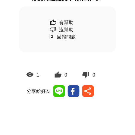
有幫助
沒幫助
回報問題
1
0
0
分享給好友