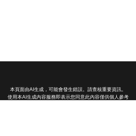
本頁面由AI生成，可能會發生錯誤。請查核重要資訊。
使用本AI生成內容服務即表示您同意此內容僅供個人參考
非商業用途，任何轉載分享皆不得違反法律或侵犯智慧財
產權，且您了解輸出內容可能不準確，所有爭議東森娛樂
保有最終解釋權