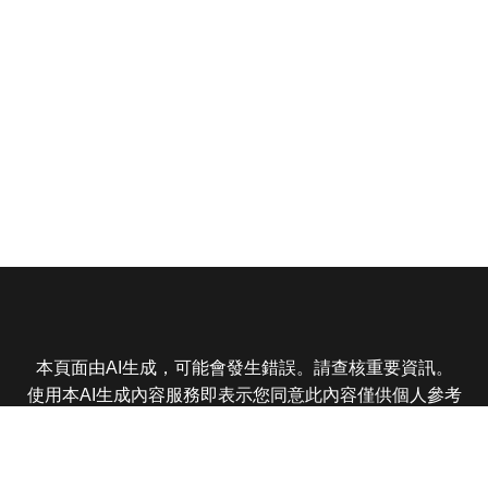
本頁面由AI生成，可能會發生錯誤。請查核重要資訊。
使用本AI生成內容服務即表示您同意此內容僅供個人參考
非商業用途，任何轉載分享皆不得違反法律或侵犯智慧財
產權，且您了解輸出內容可能不準確，所有爭議東森娛樂
保有最終解釋權