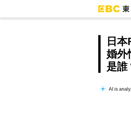
日本
婚外
是誰
AI is analy