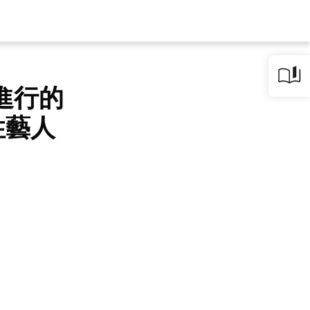
進行的
性藝人