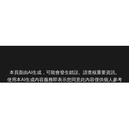
本頁面由AI生成，可能會發生錯誤。請查核重要資訊。
使用本AI生成內容服務即表示您同意此內容僅供個人參考
非商業用途，任何轉載分享皆不得違反法律或侵犯智慧財
產權，且您了解輸出內容可能不準確，所有爭議東森娛樂
保有最終解釋權
東森電視 版權所有 © 2025 EBC All Rights Reserved.
|
隱
私權政策