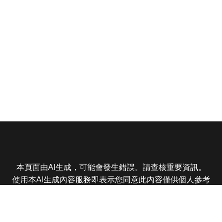
本頁面由AI生成，可能會發生錯誤。請查核重要資訊。
使用本AI生成內容服務即表示您同意此內容僅供個人參考
非商業用途，任何轉載分享皆不得違反法律或侵犯智慧財
產權，且您了解輸出內容可能不準確，所有爭議東森娛樂
保有最終解釋權