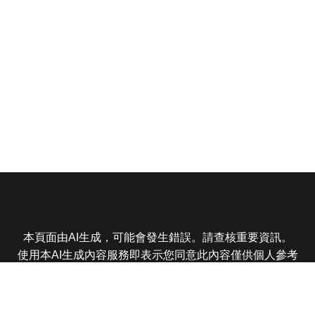
本頁面由AI生成，可能會發生錯誤。請查核重要資訊。
使用本AI生成內容服務即表示您同意此內容僅供個人參考
非商業用途，任何轉載分享皆不得違反法律或侵犯智慧財
產權，且您了解輸出內容可能不準確，所有爭議東森娛樂
保有最終解釋權