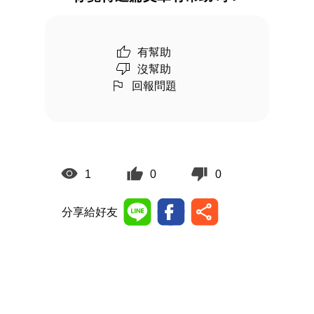
有幫助
沒幫助
回報問題
1
0
0
分享給好友