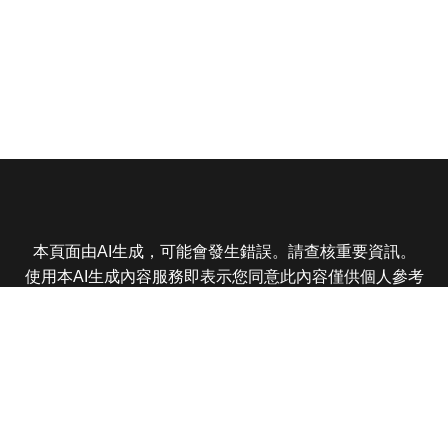
本頁面由AI生成，可能會發生錯誤。請查核重要資訊。
使用本AI生成內容服務即表示您同意此內容僅供個人參考
非商業用途，任何轉載分享皆不得違反法律或侵犯智慧財
產權，且您了解輸出內容可能不準確，所有爭議東森娛樂
保有最終解釋權
東森電視 版權所有 © 2025 EBC All Rights Reserved.
|
隱
私權政策