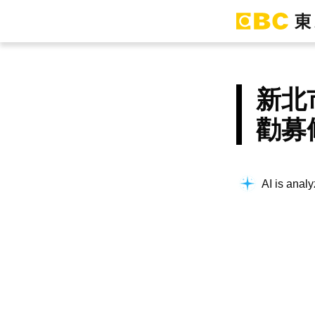
新北
勸募
AI is analy