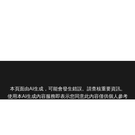
本頁面由AI生成，可能會發生錯誤。請查核重要資訊。
使用本AI生成內容服務即表示您同意此內容僅供個人參考
非商業用途，任何轉載分享皆不得違反法律或侵犯智慧財
產權，且您了解輸出內容可能不準確，所有爭議東森娛樂
保有最終解釋權