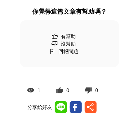
你覺得這篇文章有幫助嗎？
有幫助
沒幫助
回報問題
1
0
0
分享給好友