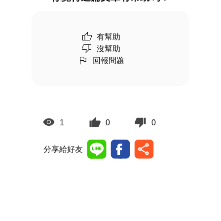
有幫助
沒幫助
回報問題
1
0
0
分享給好友