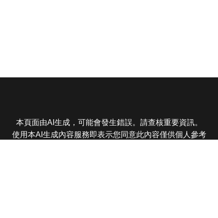
本頁面由AI生成，可能會發生錯誤。請查核重要資訊。
使用本AI生成內容服務即表示您同意此內容僅供個人參考
非商業用途，任何轉載分享皆不得違反法律或侵犯智慧財
產權，且您了解輸出內容可能不準確，所有爭議東森娛樂
保有最終解釋權
東森電視 版權所有 © 2025 EBC All Rights Reserved.
|
隱
私權政策