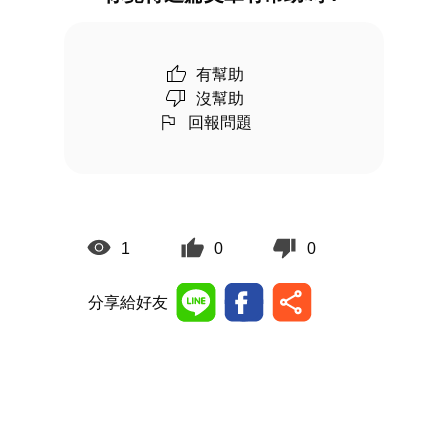
有幫助
沒幫助
回報問題
1
0
0
分享給好友