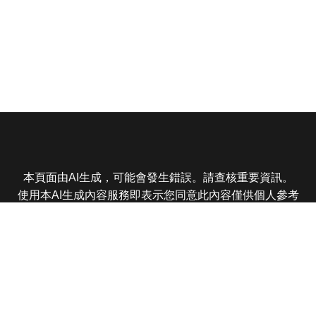
本頁面由AI生成，可能會發生錯誤。請查核重要資訊。
使用本AI生成內容服務即表示您同意此內容僅供個人參考
非商業用途，任何轉載分享皆不得違反法律或侵犯智慧財
產權，且您了解輸出內容可能不準確，所有爭議東森娛樂
保有最終解釋權
東森電視 版權所有 © 2025 EBC All Rights Reserved.
|
隱
私權政策