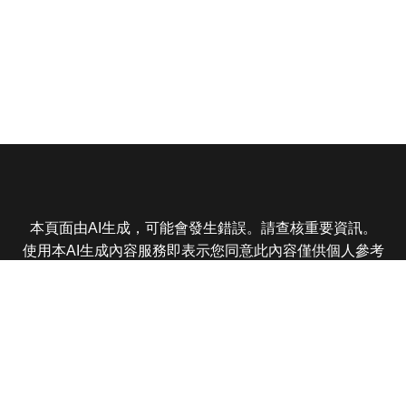
本頁面由AI生成，可能會發生錯誤。請查核重要資訊。
使用本AI生成內容服務即表示您同意此內容僅供個人參考
非商業用途，任何轉載分享皆不得違反法律或侵犯智慧財
產權，且您了解輸出內容可能不準確，所有爭議東森娛樂
保有最終解釋權
東森電視 版權所有 © 2025 EBC All Rights Reserved.
|
隱
私權政策