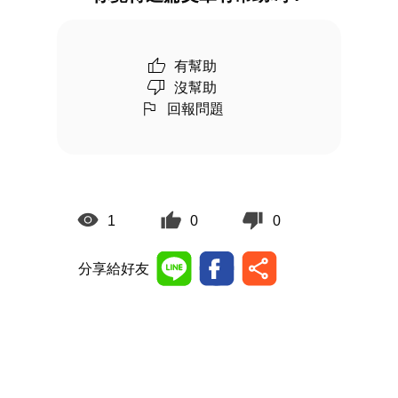
有幫助
沒幫助
回報問題
1
0
0
分享給好友