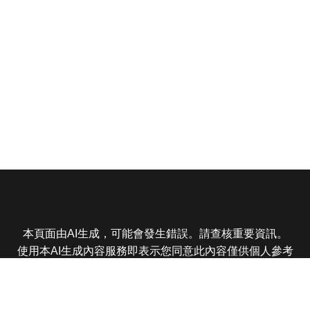
本頁面由AI生成，可能會發生錯誤。請查核重要資訊。
使用本AI生成內容服務即表示您同意此內容僅供個人參考
非商業用途，任何轉載分享皆不得違反法律或侵犯智慧財
產權，且您了解輸出內容可能不準確，所有爭議東森娛樂
保有最終解釋權