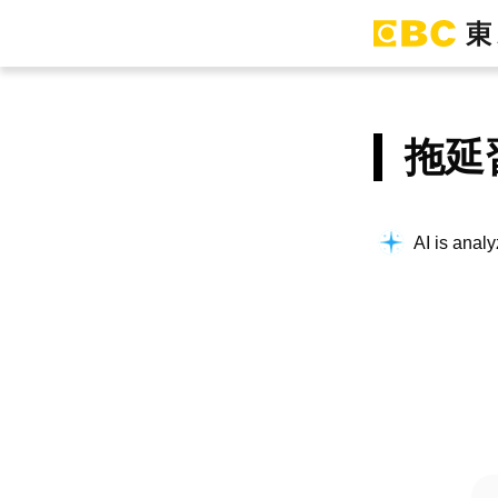
拖延
AI is analy