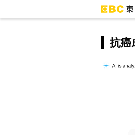
抗癌
AI is analy