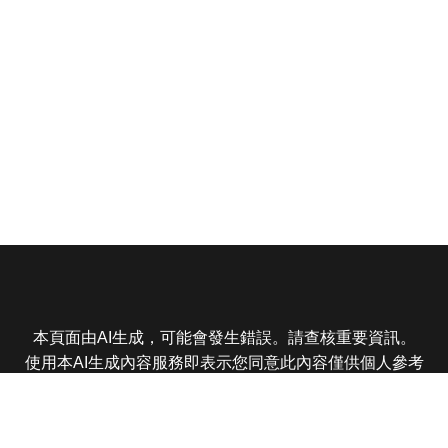
本頁面由AI生成，可能會發生錯誤。請查核重要資訊。
使用本AI生成內容服務即表示您同意此內容僅供個人參考
非商業用途，任何轉載分享皆不得違反法律或侵犯智慧財
產權，且您了解輸出內容可能不準確，所有爭議東森娛樂
保有最終解釋權